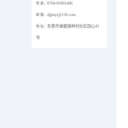
0769-81001406
传 真：
dgbayi@126.com
邮 箱：
东莞市塘厦镇林村社区田心41
地 址：
号