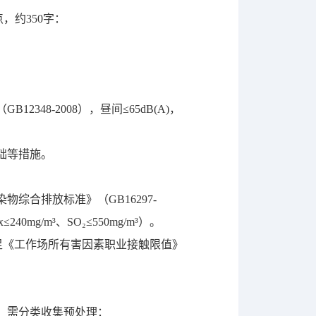
，约350字：
48-2008），昼间≤65dB(A)，
础等措施。
综合排放标准》（GB16297-
g/m³、SO₂≤550mg/m³）。
满足《工作场所有害因素职业接触限值》
，需分类收集预处理：