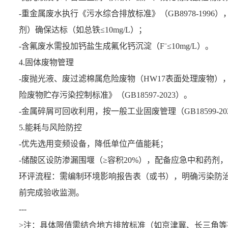
-重金属废水执行《污水综合排放标准》（GB8978-1996
剂）确保达标（如总铁≤10mg/L）；
-含氟废水需投加钙盐生成氟化钙沉淀（F⁻≤10mg/L）。
4.固体废物管理
-废抛光液、废过滤棉属危险废物（HW17表面处理废物
险废物贮存污染控制标准》（GB18597-2023）。
-金属碎屑可回收利用，按一般工业固废管理（GB18599-20
5.能耗与风险防控
-优先选用变频设备，降低单位产值能耗；
-储酸区设防渗漏围堰（≥容积20%），配备应急中和药剂
环评流程：需编制环境影响报告表（或书），明确污染防
前完成验收监测。
---
>注：具体限值需结合地方排放标准（如京津冀、长三角