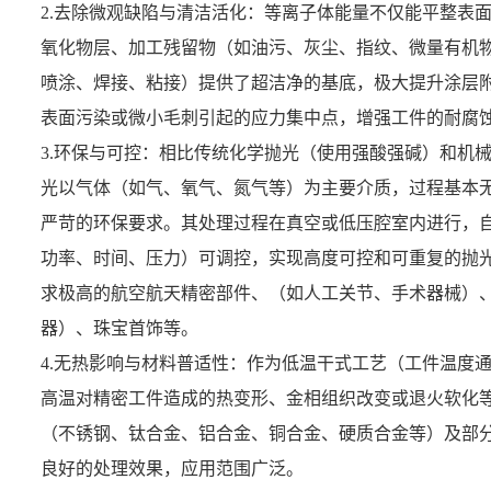
2.去除微观缺陷与清洁活化：等离子体能量不仅能平整表
氧化物层、加工残留物（如油污、灰尘、指纹、微量有机
喷涂、焊接、粘接）提供了超洁净的基底，极大提升涂层
表面污染或微小毛刺引起的应力集中点，增强工件的耐腐
3.环保与可控：相比传统化学抛光（使用强酸强碱）和机
光以气体（如气、氧气、氮气等）为主要介质，过程基本
严苛的环保要求。其处理过程在真空或低压腔室内进行，
功率、时间、压力）可调控，实现高度可控和可重复的抛
求极高的航空航天精密部件、（如人工关节、手术器械）
器）、珠宝首饰等。
4.无热影响与材料普适性：作为低温干式工艺（工件温度通
高温对精密工件造成的热变形、金相组织改变或退火软化
（不锈钢、钛合金、铝合金、铜合金、硬质合金等）及部
良好的处理效果，应用范围广泛。