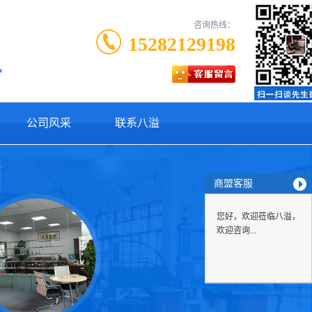
咨询热线：
15282129198
机
公司风采
联系八溢
商盟客服
您好，欢迎莅临八溢，
欢迎咨询...