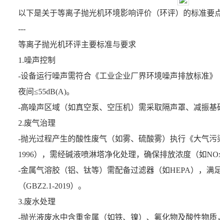
以下是关于
等离子抛光机
环境影响评价（环评）的标准要点
---
等离子抛光机
环评主要标准与要求
1.噪声控制
-设备运行噪声需符合《工业企业厂界环境噪声排放标准》（GB123
夜间≤55dB(A)。
-高噪声区域（如真空泵、空压机）需采取隔声罩、减振基
2.废气治理
-抛光过程产生的酸性废气（如雾、硫酸雾）执行《大气污染物
1996），需经碱液喷淋塔净化处理，确保排放浓度（如NOx≤240m
-金属气溶胶（铝、钛等）需配备过滤器（如HEPA），
（GBZ2.1-2019）。
3.废水处理
-抛光液废水中含重金属（如铁、镍）、氟化物及酸性物质