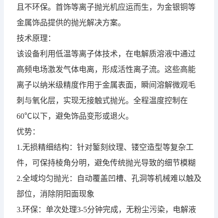
且不环保。首饰
等离子抛光机
应运而生，为金银铜等
金属饰品提供的抛光解决方案。
技术原理：
该设备利用低温等离子体技术，在电解质溶液中通过
高频电场激发气体电离，形成活性离子流。这些高能
离子以纳米级精度作用于金属表面，瞬间溶解微观毛
刺与氧化层，实现无接触式抛光。全程温度控制在
60℃以下，避免饰品变形或退火。
优势：
1.无损精细结构：针对錾刻纹理、镂空造型等复杂工
件，可保持棱角分明，避免传统抛光导致的细节模糊
2.全域均匀抛光：自动覆盖凹槽、孔洞等机械难以触及
部位，消除阴阳面现象
3.环保：单次处理3-5分钟完成，无粉尘污染，电解液