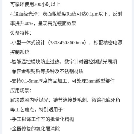
可循环使用300小时以上
4.镜面级光泽：表面粗糙度Ra值可达0.1μm以下，反射
率提升40%，呈现高光镜面效果
设备特性：
-小型一体式设计（380×450×600mm），标配精密电源
控制系统
-智能温控模块防止过热，数字计时器控制抛光周期
-兼容金银铜铂等多种及不锈钢材质
-支持0.1-5mm厚度饰品加工，可处理3mm微型部件
应用场景：
解决戒圈内壁抛光、链节连接处毛刺、微镶托底死角
等工艺痛点，特别适用于：
•手工银饰工作室的批量化精抛
•金器修复的氧化层清除