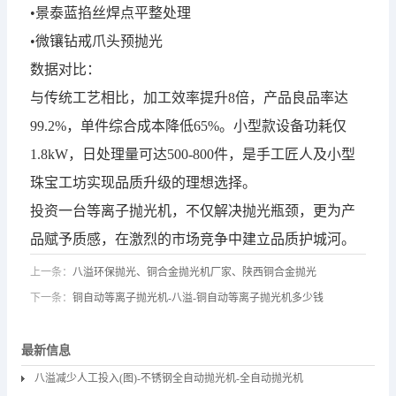
•景泰蓝掐丝焊点平整处理
•微镶钻戒爪头预抛光
数据对比：
与传统工艺相比，加工效率提升8倍，产品良品率达
99.2%，单件综合成本降低65%。小型款设备功耗仅
1.8kW，日处理量可达500-800件，是手工匠人及小型
珠宝工坊实现品质升级的理想选择。
投资一台
等离子抛光机
，不仅解决抛光瓶颈，更为产
品赋予质感，在激烈的市场竞争中建立品质护城河。
上一条：
八溢环保抛光、铜合金抛光机厂家、陕西铜合金抛光
下一条：
铜自动等离子抛光机-八溢-铜自动等离子抛光机多少钱
最新信息
八溢减少人工投入(图)-不锈钢全自动抛光机-全自动抛光机